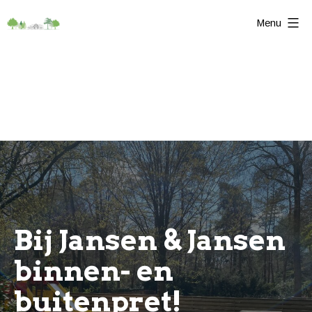
Ga
Menu
naar
Bijjansenenjansen
de
inhoud
Bij Jansen & Jansen
binnen- en
buitenpret!